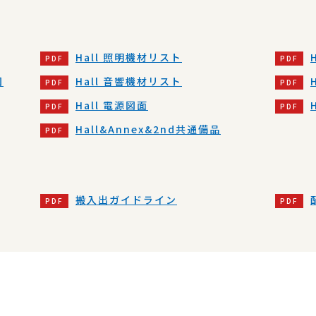
Hall 照明機材リスト
図
Hall 音響機材リスト
Hall 電源図面
Hall&Annex&2nd共通備品
搬入出ガイドライン