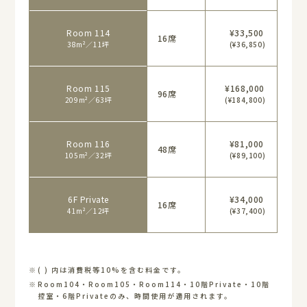
Room 114
¥33,500
16席
38m²／11坪
(¥36,850)
Room 115
¥168,000
96席
209m²／63坪
(¥184,800)
Room 116
¥81,000
48席
105m²／32坪
(¥89,100)
6F Private
¥34,000
16席
41m²／12坪
(¥37,400)
( ) 内は消費税等10%を含む料金です。
Room104・Room105・Room114・10階Private・10階
控室・6階Privateのみ、時間使用が適用されます。