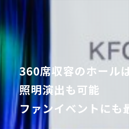
展示会や試験会場に
360席収容のホール
150名規模の会議か
大江戸線 両国駅
ホテルも併設してい
多様なニーズに対応
照明演出も可能
小規模な研修まで
出入口徒歩0分！
宿泊研修などにも
400㎡の大ホール
ファンイベントにも
多様なお部屋をご用
アクセス便利な好立
ご利用いただけます