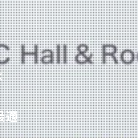
も！
は
ら
ますので、
できる
最適
意
地