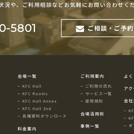
状況や、ご利用相談など
お気軽にお問い合わせく
0-5801
ご相談・ご予約
会場一覧
ご利用案内
よく
KFC Hall
ご利用の流れ
アク
KFC Rooms
サービス一覧
会社
KFC Hall Annex
使用規則
KFC Hall 2nd
K
会場活用術
各種資料ダウンロード
K
オ
事例一覧
料金案内