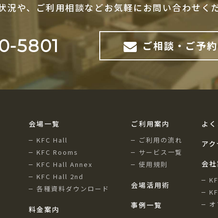
状況や、ご利用相談など
お気軽にお問い合わせく
0-5801
ご相談・ご予約
会場一覧
ご利用案内
よく
KFC Hall
ご利用の流れ
アク
KFC Rooms
サービス一覧
会社
KFC Hall Annex
使用規則
KFC Hall 2nd
K
会場活用術
各種資料ダウンロード
K
オ
事例一覧
料金案内