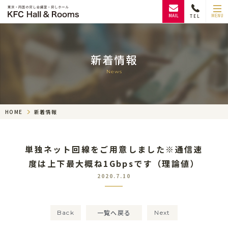
MAIL
MENU
TEL
新着情報
News
HOME
新着情報
単独ネット回線をご用意しました※通信速
度は上下最大概ね1Gbpsです（理論値）
2020.7.10
一覧へ戻る
Back
Next